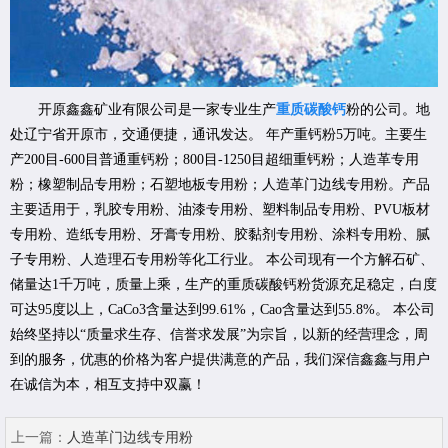
开原鑫鑫矿业有限公司是一家专业生产
重质碳酸钙
粉的公司。地
处辽宁省开原市，交通便捷，通讯发达。 年产重钙粉5万吨。主要生
产200目-600目普通重钙粉；800目-1250目超细重钙粉；人造革专用
粉；橡塑制品专用粉；石塑地板专用粉；人造革门边线专用粉。产品
主要适用于，乳胶专用粉、油漆专用粉、塑料制品专用粉、PVU板材
专用粉、造纸专用粉、牙膏专用粉、胶黏剂专用粉、涂料专用粉、腻
子专用粉、人造理石专用粉等化工行业。 本公司现有一个方解石矿、
储量达1千万吨，质量上乘，生产的重质碳酸钙粉货源充足稳定，白度
可达95度以上，CaCo3含量达到99.61%，Cao含量达到55.8%。 本公司
始终坚持以“质量求生存、信誉求发展”为宗旨，以新的经营理念，周
到的服务，优惠的价格为客户提供满意的产品，我们深信鑫鑫与用户
在诚信为本，相互支持中双赢！
上一篇：
人造革门边线专用粉