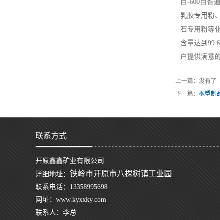
目-600目
乳胶专用粉
石专用粉等化
含量达到99
户提供满意
上一篇：没有了
下一篇：
橡塑制
联系方式
开原鑫鑫矿业有限公司
铁岭市开原市八棵树镇工业园
详细地址：
联系电话：13358995698
网址：www.kyxxky.com
联系人：李总