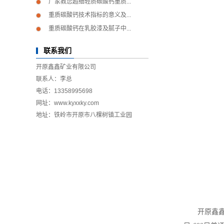
厂家教您超细轻质碳酸钙重质...
重质碳酸钙技术指标的意义及...
重质碳酸钙在乳胶漆及腻子中...
联系我们
开原鑫鑫矿业有限公司
联系人：李总
电话：13358995698
网址：www.kyxxky.com
地址：铁岭市开原市八棵树镇工业园
开原鑫