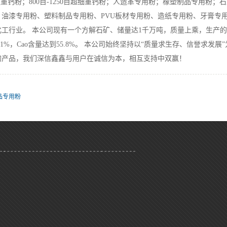
普通重钙粉；800目-1250目超细重钙粉；人造革专用粉；橡塑制品专用
、油漆专用粉、塑料制品专用粉、PVU板材专用粉、造纸专用粉、牙膏专
工行业。 本公司现有一个方解石矿、储量达1千万吨，质量上乘，生产的重
.61%，Cao含量达到55.8%。 本公司始终坚持以“质量求生存、信誉
的产品，我们深信鑫鑫与用户在诚信为本，相互支持中双赢！
品专用粉