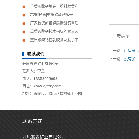
重质碳酸钙填充于塑料发黄和...
超细|轻质|重质碳酸钙微米...
厂家教您超细轻质碳酸钙重质...
重质碳酸钙技术指标的意义及...
厂房展示
重质碳酸钙在乳胶漆及腻子中...
上一篇：
厂房展示
联系我们
下一篇：
没有了
开原鑫鑫矿业有限公司
联系人：李总
电话：13358995698
网址：www.kyxxky.com
地址：铁岭市开原市八棵树镇工业园
联系方式
开原鑫鑫矿业有限公司