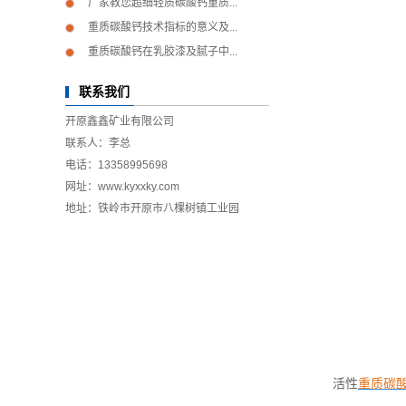
厂家教您超细轻质碳酸钙重质...
重质碳酸钙技术指标的意义及...
重质碳酸钙在乳胶漆及腻子中...
联系我们
开原鑫鑫矿业有限公司
联系人：李总
电话：13358995698
网址：www.kyxxky.com
地址：铁岭市开原市八棵树镇工业园
活性
重质碳